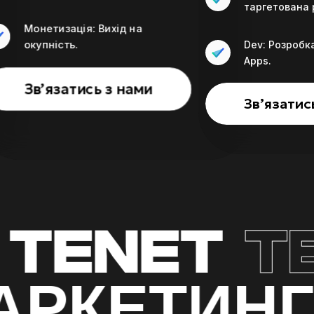
таргетована 
Монетизація: Вихід на
Dev: Розробка
окупність.
Apps.
Звʼязатись з нами
Звʼязатис
TENET
TE
МАРКЕТИ