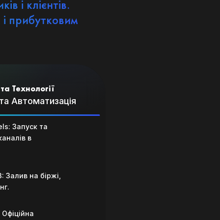
в і клієнтів.
 і прибутковим
 та Технології
 та Автоматизація
ls: Запуск та
каналів в
3: Залив на біржі,
нг.
 Офіційна