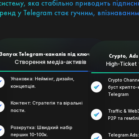
истему, яка стабільно приводить підписникі
ренд у Telegram стає гучним, впізнаваним
Запуск Telegram-каналів під ключ
Crypto, Ads
Створення медіа-активів
High-Ticket
Упаковка: Неймінг, дизайн,
Crypto Channe
концепція.
буст крипто-
Telegram
Контент: Стратегія та віральні
пости.
Traffic & Web
P2P та гемблі
Розкрутка: Швидкий набір
перших 10-100к.
Telegram Ads: