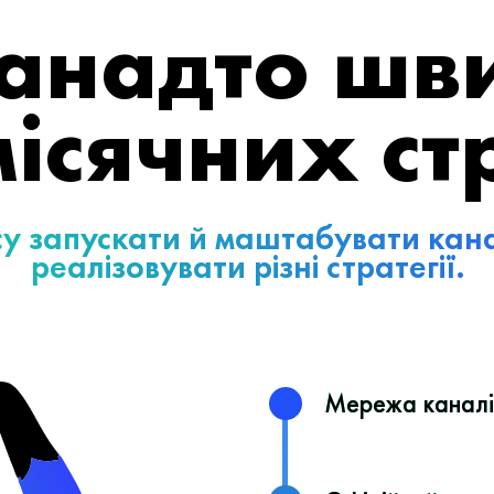
 занадто шв
ісячних ст
су запускати й маштабувати кан
реалізовувати різні стратегії.
Мережа каналів