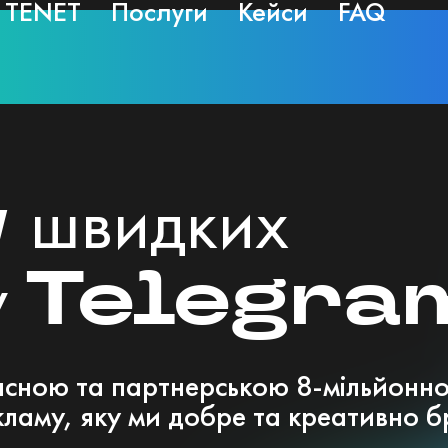
 TENET
Послуги
Кейси
FAQ
я
швидких
Telegra
у
асною та партнерською 8-мільйон
ламу, яку ми добре та
креативно б