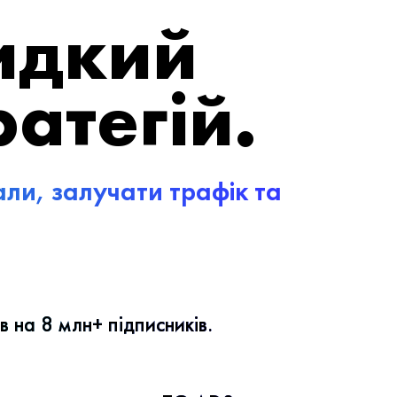
идкий
ратегій.
али,
залучати трафік та
 на 8 млн+ підписників.