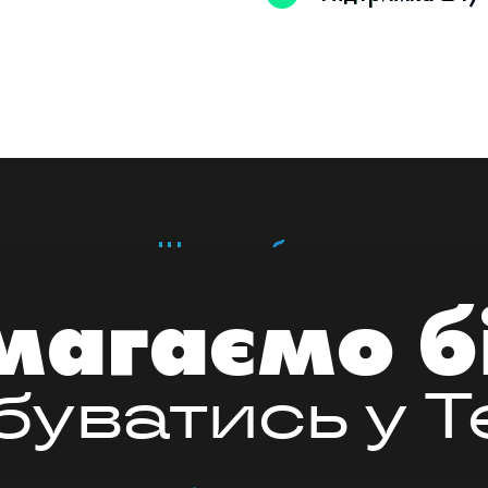
Що ми робимо
агаємо б
уватись у 