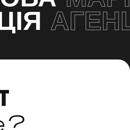
ІЯ
АГЕНЦ
T
е?