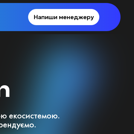
Напиши менеджеру
m
ною
екосистемою.
рендуємо.