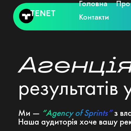
Головна
Про
Перейти
до
TENET
Контакти
вмісту
Агенці
результатів 
Ми —
“Agency of Sprints”
з вл
Наша аудиторія хоче вашу рек