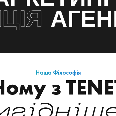
ІЯ
АГЕНЦ
Наша Філософія
Чому з TENE
игідніш