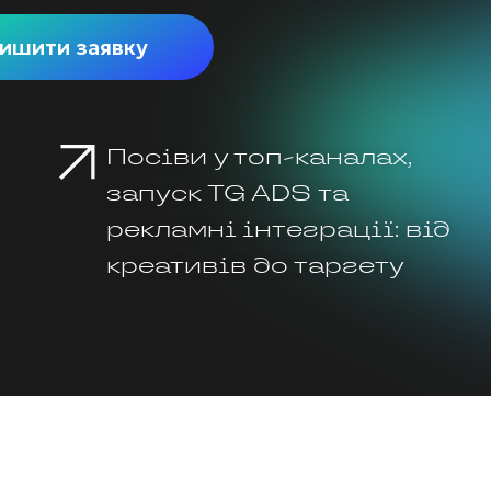
ишити заявку
Посіви у топ-каналах,
запуск TG ADS та
рекламні інтеграції: від
креативів до таргету