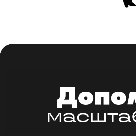
Допом
масштаб