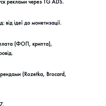
уск реклами через TG ADS.
: від ідеї до монетизації.
плата (ФОП, крипта),
овід.
рендами (Rozetka, Brocard,
7.