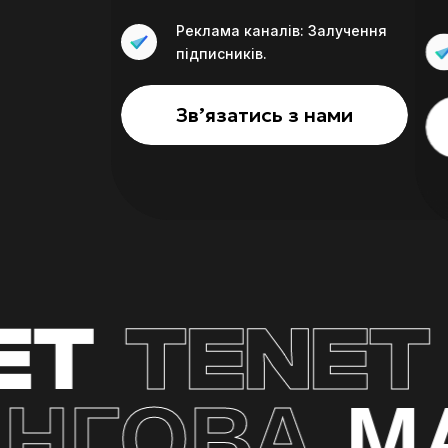
Реклама каналів: Залучення
підписників.
Звʼязатись з нами
T
TENET
ИНГОВА