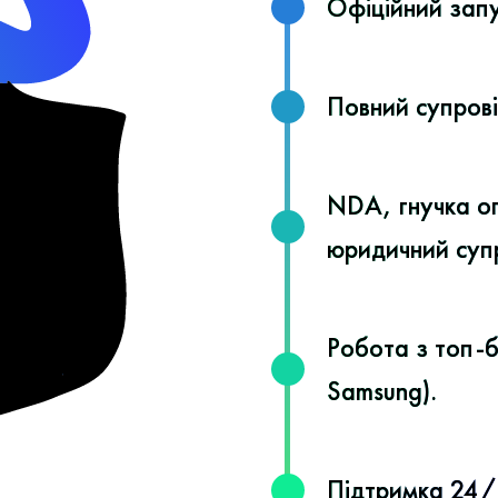
Офіційний зап
Повний супровід
NDA, гнучка о
юридичний супр
Робота з топ-б
Samsung).
Підтримка 24/